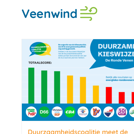
Ga
naar
inhoud
Duurzaamheidscoalitie meet de