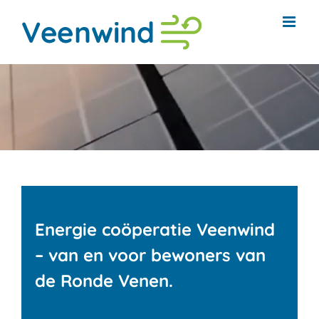
Ga
naar
inhoud
Energie coöperatie Veenwind
– van en voor bewoners van
de Ronde Venen.