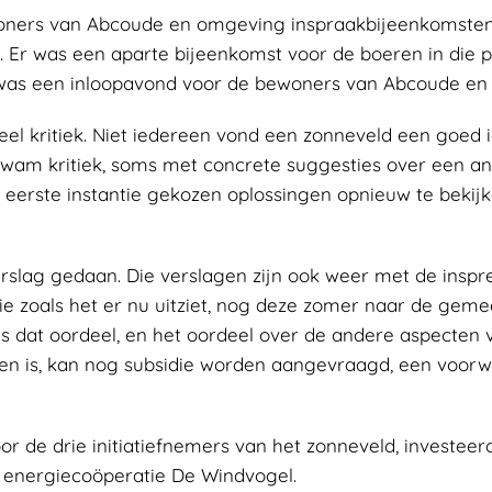
ners van Abcoude en omgeving inspraakbijeenkomsten 
 Er was een aparte bijeenkomst voor de boeren in die po
 was een inloopavond voor de bewoners van Abcoude en 
el kritiek. Niet iedereen vond een zonneveld een goed i
kwam kritiek, soms met concrete suggesties over een 
 eerste instantie gekozen oplossingen opnieuw te bekij
erslag gedaan. Die verslagen zijn ook weer met de inspr
e zoals het er nu uitziet, nog deze zomer naar de gem
s dat oordeel, en het oordeel over de andere aspecten v
nen is, kan nog subsidie worden aangevraagd, een voor
 de drie initiatiefnemers van het zonneveld, investee
e energiecoöperatie De Windvogel.