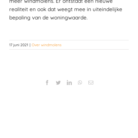
meer windmolens. Er ontstaat een nieuwe
realiteit en ook dat weegt mee in uiteindelijke
bepaling van de woningwaarde.
17 juni 2021
|
Over windmolens
Facebook
Twitter
LinkedIn
WhatsApp
E-
mail